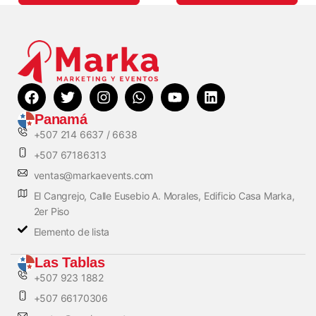
Panamá
+507 214 6637 / 6638
+507 67186313
ventas@markaevents.com
El Cangrejo, Calle Eusebio A. Morales, Edificio Casa Marka,
2er Piso
Elemento de lista
Las Tablas
+507 923 1882
+507 66170306