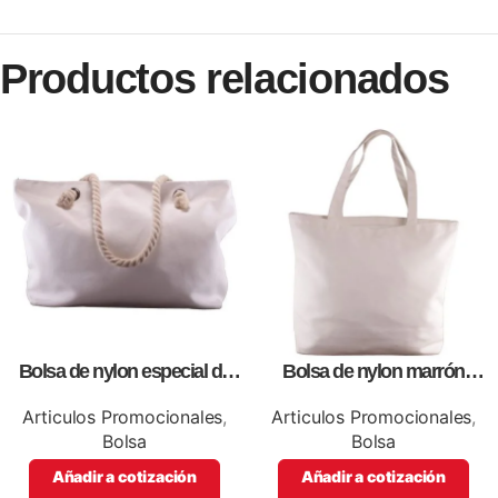
Productos relacionados
Bolsa de nylon especial de
Bolsa de nylon marrón
lona blanca, personalizables
especial, para impresión full
con impresión full color.
color
Articulos Promocionales
,
Articulos Promocionales
,
Bolsa
Bolsa
Añadir a cotización
Añadir a cotización