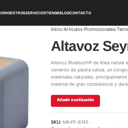
CIO
NOSOTROS
SERVICIOS
TIENDA
BLOG
CONTACTO
Inicio
Articulos Promocionales
Tecn
Altavoz Sey
Altavoz Bluetooth® de línea nature 
cemento de piedra caliza, un congl
materiales naturales, principalmente
material de gran consistencia y dura
Añadir a cotización
SKU:
MK-PF-6745