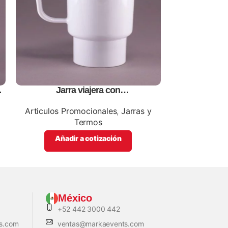
Jarra viajera con
Rompecabe
tapa,personalizables, con impresion
personaliza
full color
Articulos Promocionales
,
Jarras y
Articul
Termos
Ro
Añadir a cotización
Añadi
México
+52 442 3000 442
s.com
ventas@markaevents.com