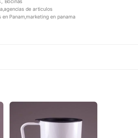
s
,
Bocinas
a,agencias de articulos
s en Panam,marketing en panama