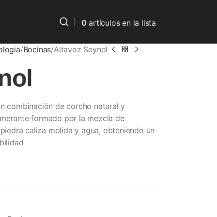
0
artículos
en la lista
ologia
Bocinas
Altavoz Seynol
nol
en combinación de corcho natural y
omerante formado por la mezcla de
 piedra caliza molida y agua, obteniendo un
bilidad