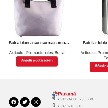
Bolsa blanca con correa,como
Botella doble 
artículos promocionales
impresió
Articulos Promocionales
,
Bolsa
Articulos Prom
T
Añadir a cotización
Añadir a
Panamá
+507 214 6637 / 6638
+507 67186313