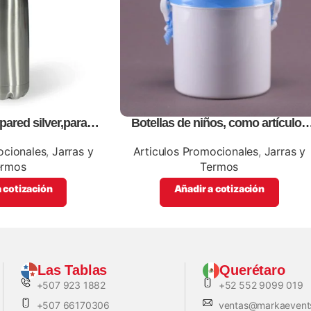
pared silver,para
Botellas de niños, como artículos
n full color
promocionales
ocionales
,
Jarras y
Articulos Promocionales
,
Jarras y
ermos
Termos
 cotización
Añadir a cotización
Las Tablas
Querétaro
+507 923 1882
+52 552 9099 019
+507 66170306
ventas@markaevent