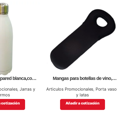
e pared blanca,como
Mangas para botellas de vino,
promocionales
personalizables con impresión full
color.
ocionales
,
Jarras y
Articulos Promocionales
,
Porta vaso
ermos
y latas
 cotización
Añadir a cotización