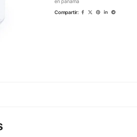
en panama
Compartir:
s