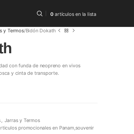
0
artículos
en la lista
as y Termos
Bidón Dokath
th
idad con funda de neopreno en vivos
osca y cinta de transporte.
s
,
Jarras y Termos
rticulos promocionales en Panam,souvenir