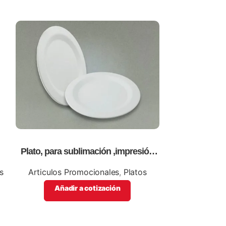
Plato, para sublimación ,impresión
Portavasos, 
full color.
p
s
Articulos Promocionales
,
Platos
Articulos Pro
Añadir a cotización
Añadi