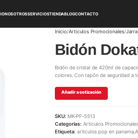
CIO
NOSOTROS
SERVICIOS
TIENDA
BLOG
CONTACTO
Inicio
Articulos Promocionales
Jarr
Bidón Doka
Bidón de cristal de 420ml de capac
colores. Con tapón de seguridad a t
Añadir a cotización
SKU:
MK-PF-5513
Categorías:
Articulos Promocionale
Etiqueta:
articulos pop en panama,A