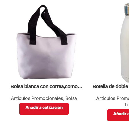
Bolsa blanca con correa,como
Botella de dobl
artículos promocionales
articulos 
Articulos Promocionales
,
Bolsa
Articulos Prom
T
Añadir a cotización
Añadir a