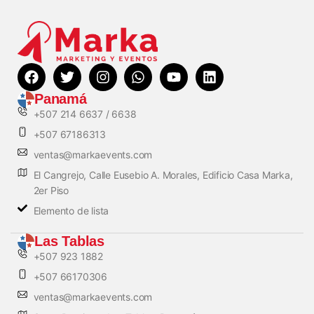
Panamá
+507 214 6637 / 6638
+507 67186313
ventas@markaevents.com
El Cangrejo, Calle Eusebio A. Morales, Edificio Casa Marka,
2er Piso
Elemento de lista
Las Tablas
+507 923 1882
+507 66170306
ventas@markaevents.com