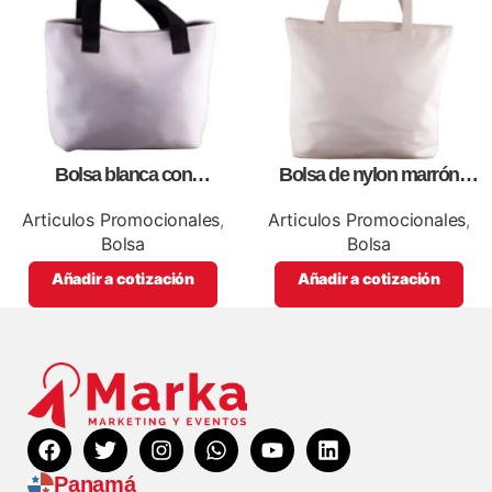
Bolsa blanca con
Bolsa de nylon marrón
correa,como artículos
especial, para impresión full
promocionales
color
Articulos Promocionales
,
Articulos Promocionales
,
Bolsa
Bolsa
Añadir a cotización
Añadir a cotización
Panamá