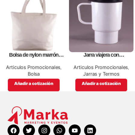
Bolsa de nylon marrón
Jarra viajera con
especial, para impresión full
tapa,personalizables, con
color
impresion full color
Articulos Promocionales
,
Articulos Promocionales
,
Bolsa
Jarras y Termos
Añadir a cotización
Añadir a cotización