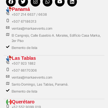
Panamá
+507 214 6637 / 6638
+507 67186313
ventas@markaevents.com
El Cangrejo, Calle Eusebio A. Morales, Edificio Casa Marka,
2er Piso
Elemento de lista
Las Tablas
+507 923 1882
+507 66170306
ventas@markaevents.com
Santo Domingo, Las Tablas, Panamá.
Elemento de lista
Querétaro
+52 552 9099 019