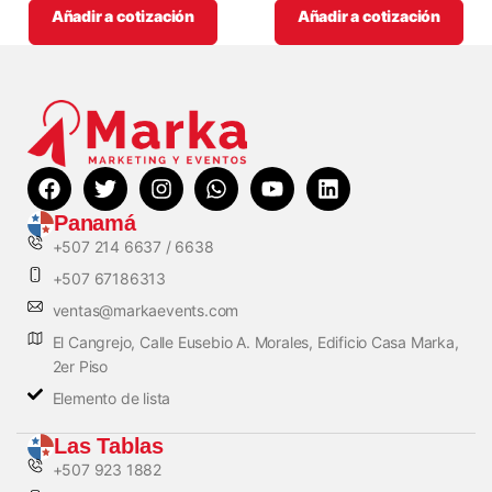
Añadir a cotización
Añadir a cotización
Panamá
+507 214 6637 / 6638
+507 67186313
ventas@markaevents.com
El Cangrejo, Calle Eusebio A. Morales, Edificio Casa Marka,
2er Piso
Elemento de lista
Las Tablas
+507 923 1882