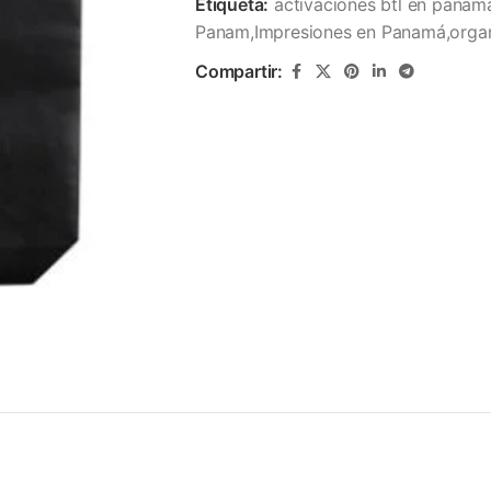
Etiqueta:
activaciones btl en panam
Panam,Impresiones en Panamá,organ
Compartir: