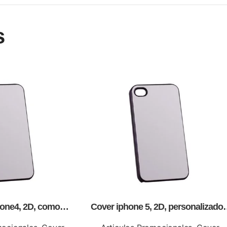
s
hone4, 2D, como
Cover iphone 5, 2D, personalizados
promocionales.
full color.