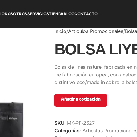
CIO
NOSOTROS
SERVICIOS
TIENDA
BLOG
CONTACTO
Inicio
Articulos Promocionales
Bols
BOLSA LIY
Bolsa de línea nature, fabricada en
De fabricación europea, con acabado
distintivo eco/made in sobre la bols
Añadir a cotización
SKU:
MK-PF-2627
Categorías:
Articulos Promocionale