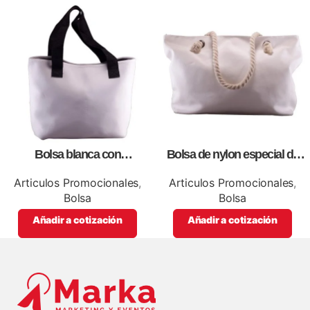
Bolsa blanca con
Bolsa de nylon especial de
correa,como artículos
lona blanca, personalizables
promocionales
con impresión full color.
Articulos Promocionales
,
Articulos Promocionales
,
Bolsa
Bolsa
Añadir a cotización
Añadir a cotización