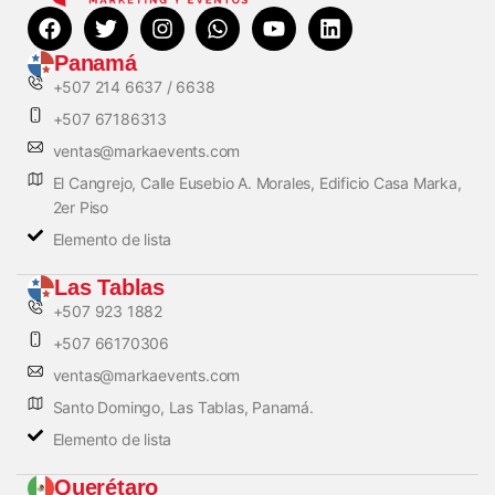
Panamá
+507 214 6637 / 6638
+507 67186313
ventas@markaevents.com
El Cangrejo, Calle Eusebio A. Morales, Edificio Casa Marka,
2er Piso
Elemento de lista
Las Tablas
+507 923 1882
+507 66170306
ventas@markaevents.com
Santo Domingo, Las Tablas, Panamá.
Elemento de lista
Querétaro