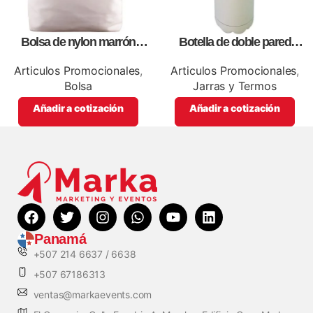
Bolsa de nylon marrón
Botella de doble pared
especial, para impresión full
blanca,como articulos
color
promocionales
Articulos Promocionales
,
Articulos Promocionales
,
Bolsa
Jarras y Termos
Añadir a cotización
Añadir a cotización
Panamá
+507 214 6637 / 6638
+507 67186313
ventas@markaevents.com