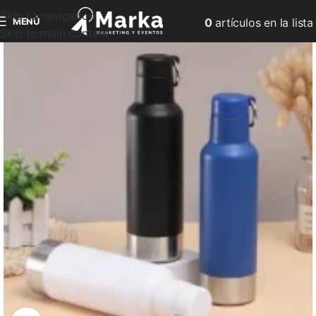
Skip to navigation
MENÚ
0
artículos
en la lista
Skip to main content