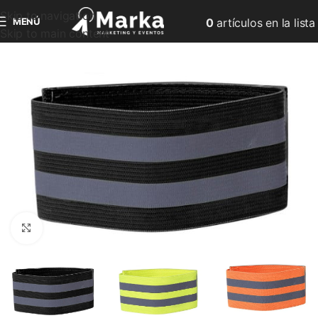
Skip to navigation
MENÚ
0
artículos
en la lista
Skip to main content
Clic para ampliar