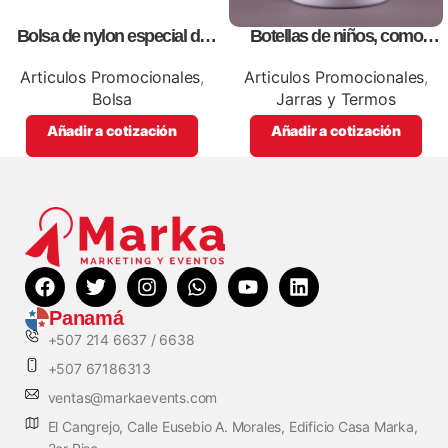
Bolsa de nylon especial de
Botellas de niños, como
lona blanca, personalizables
artículos promocionales
con impresión full color.
Articulos Promocionales
,
Articulos Promocionales
,
Bolsa
Jarras y Termos
Añadir a cotización
Añadir a cotización
Panamá
+507 214 6637 / 6638
+507 67186313
ventas@markaevents.com
El Cangrejo, Calle Eusebio A. Morales, Edificio Casa Marka,