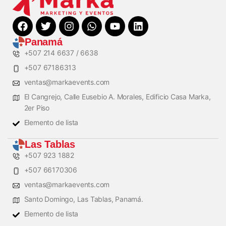
Panamá
+507 214 6637 / 6638
+507 67186313
ventas@markaevents.com
El Cangrejo, Calle Eusebio A. Morales, Edificio Casa Marka,
2er Piso
Elemento de lista
Las Tablas
+507 923 1882
+507 66170306
ventas@markaevents.com
Santo Domingo, Las Tablas, Panamá.
Elemento de lista