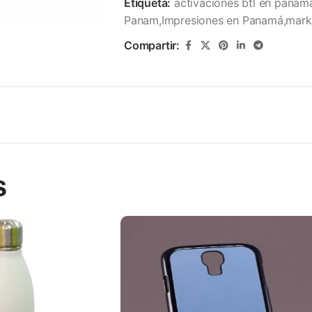
Etiqueta:
activaciones btl en panam
Panam,Impresiones en Panamá,mark
Compartir:
s