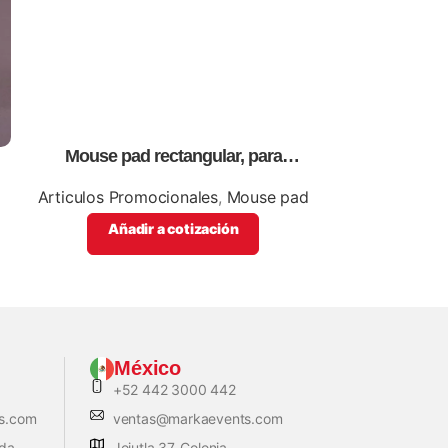
Mouse pad rectangular, para
Rompecabeza
impresión full color.
papel,para s
Articulos Promocionales
,
Mouse pad
Articul
Ro
Añadir a cotización
Añadi
México
+52 442 3000 442
s.com
ventas@markaevents.com
ada
Jojutla 37, Colonia