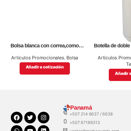
Bolsa blanca con correa,como
Botella de dobl
artículos promocionales
articulos 
Articulos Promocionales
,
Bolsa
Articulos Prom
T
Añadir a cotización
Añadir a
Panamá
+507 214 6637 / 6638
+507 67186313
ventas@markaevents.com