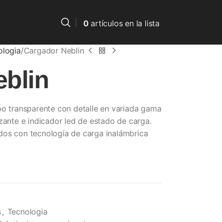
0
artículos
en la lista
ologia
Cargador Neblin
eblin
po transparente con detalle en variada gama
zante e indicador led de estado de carga.
dos con tecnología de carga inalámbrica
s
,
Tecnologia