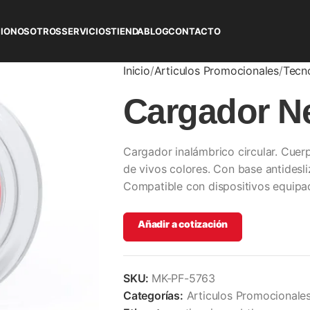
CIO
NOSOTROS
SERVICIOS
TIENDA
BLOG
CONTACTO
Inicio
Articulos Promocionales
Tecn
Cargador N
Cargador inalámbrico circular. Cuer
de vivos colores. Con base antidesli
Compatible con dispositivos equipa
Añadir a cotización
SKU:
MK-PF-5763
Categorías:
Articulos Promocionale