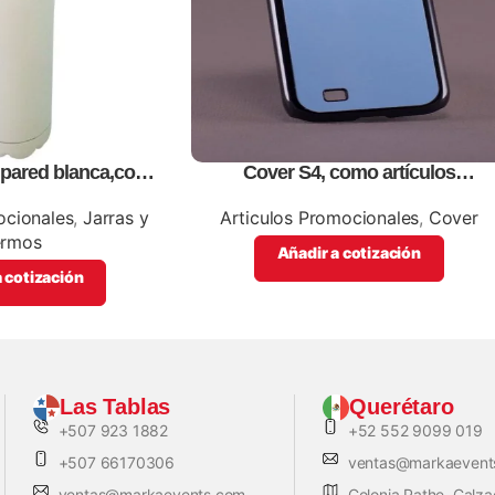
e pared blanca,como
Cover S4, como artículos
promocionales
promocionales
ocionales
,
Jarras y
Articulos Promocionales
,
Cover
ermos
Añadir a cotización
 cotización
Las Tablas
Querétaro
+507 923 1882
+52 552 9099 019
+507 66170306
ventas@markaevent
ventas@markaevents.com
Colonia Pathe, Calz