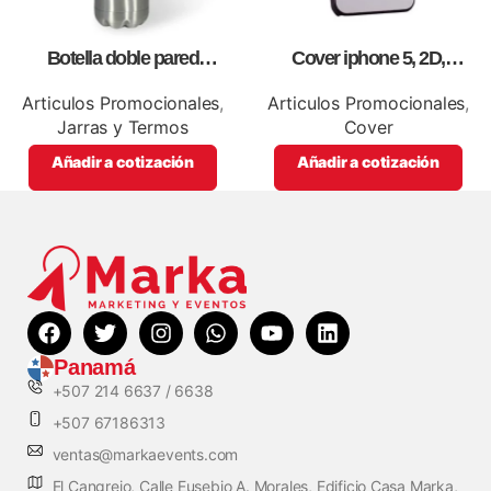
Botella doble pared
Cover iphone 5, 2D,
silver,para impresión full color
personalizados, full color.
Articulos Promocionales
,
Articulos Promocionales
,
Jarras y Termos
Cover
Añadir a cotización
Añadir a cotización
Panamá
+507 214 6637 / 6638
+507 67186313
ventas@markaevents.com
El Cangrejo, Calle Eusebio A. Morales, Edificio Casa Marka,