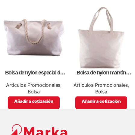
Bolsa de nylon especial de
Bolsa de nylon marrón
lona blanca, personalizables
especial, para impresión full
con impresión full color.
color
Articulos Promocionales
,
Articulos Promocionales
,
Bolsa
Bolsa
Añadir a cotización
Añadir a cotización