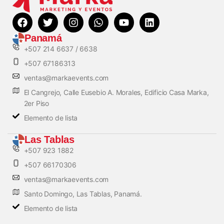
Panamá
+507 214 6637 / 6638
+507 67186313
ventas@markaevents.com
El Cangrejo, Calle Eusebio A. Morales, Edificio Casa Marka,
2er Piso
Elemento de lista
Las Tablas
+507 923 1882
+507 66170306
ventas@markaevents.com
Santo Domingo, Las Tablas, Panamá.
Elemento de lista