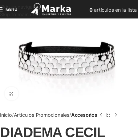
Skip to navigation
MENÚ
0
artículos
en la lista
Skip to main content
Clic para ampliar
Inicio
Articulos Promocionales
Accesorios
DIADEMA CECIL