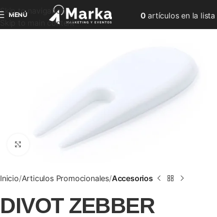
Skip to navigation
MENÚ
0
artículos
en la lista
Skip to main content
Clic para ampliar
Inicio
Articulos Promocionales
Accesorios
DIVOT ZEBBER