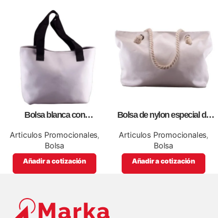
Bolsa blanca con
Bolsa de nylon especial de
correa,como artículos
lona blanca, personalizables
promocionales
con impresión full color.
Articulos Promocionales
,
Articulos Promocionales
,
Bolsa
Bolsa
Añadir a cotización
Añadir a cotización