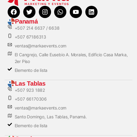
Panamá
+507 214 6637 / 6638
+507 67186313
ventas@markaevents.com
El Cangrejo, Calle Eusebio A. Morales, Edificio Casa Marka,
2er Piso
Elemento de lista
Las Tablas
+507 923 1882
+507 66170306
ventas@markaevents.com
Santo Domingo, Las Tablas, Panamá.
Elemento de lista