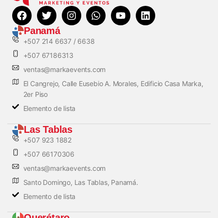
Panamá
+507 214 6637 / 6638
+507 67186313
ventas@markaevents.com
El Cangrejo, Calle Eusebio A. Morales, Edificio Casa Marka,
2er Piso
Elemento de lista
Las Tablas
+507 923 1882
+507 66170306
ventas@markaevents.com
Santo Domingo, Las Tablas, Panamá.
Elemento de lista
Querétaro