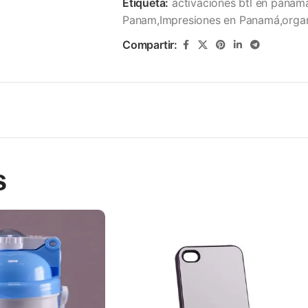
Etiqueta:
activaciones btl en panam
Panam,Impresiones en Panamá,organ
Compartir:
s