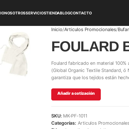
CIO
NOSOTROS
SERVICIOS
TIENDA
BLOG
CONTACTO
Inicio
Articulos Promocionales
Bufa
FOULARD 
Foulard fabricado en material 100%
(Global Organic Textile Standard, ó
garantiza que los tejidos están hech
Añadir a cotización
SKU:
MK-PF-1011
Categorías:
Articulos Promocionale