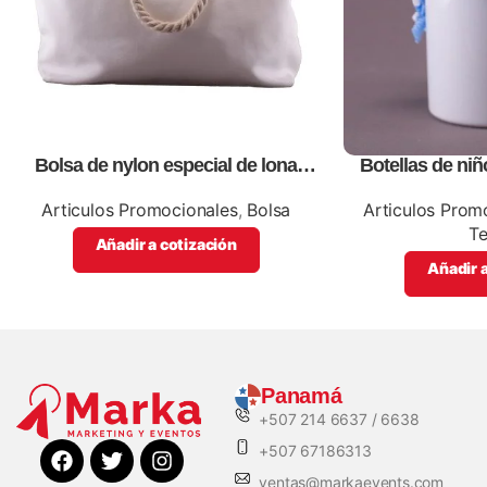
Bolsa de nylon especial de lona
Botellas de niñ
blanca, personalizables con
promo
impresión full color.
Articulos Promocionales
,
Bolsa
Articulos Prom
T
Añadir a cotización
Añadir a
Panamá
+507 214 6637 / 6638
+507 67186313
ventas@markaevents.com