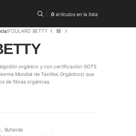
0
artículos
en la lista
nda
FOULARD BETTY
BETTY
 algodón orgánico y con certificación GOTS
 Norma Mundial de Textiles Orgánicos) que
os de fibras orgánicas.
s
,
Bufanda