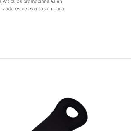
á,Articulos promocionales en
izadores de eventos en pana