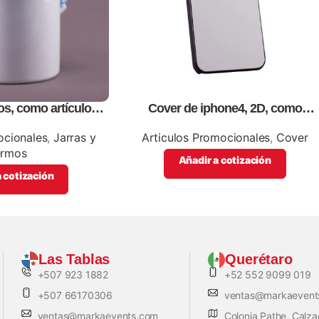
os, como artículos
Cover de iphone4, 2D, como
cionales
artículos promocionales.
ocionales
,
Jarras y
Articulos Promocionales
,
Cover
ermos
Añadir a cotización
 cotización
Las Tablas
Querétaro
+507 923 1882
+52 552 9099 019
+507 66170306
ventas@markaevent
ventas@markaevents.com
Colonia Pathe, Calz