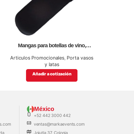
Mangas para botellas de vino,
Mouse pad
personalizables con impresión full
impres
color.
Articulos Promocionales
,
Porta vasos
Articulos Pro
y latas
Añadi
Añadir a cotización
México
+52 442 3000 442
s.com
ventas@markaevents.com
ada
Jojutla 37, Colonia