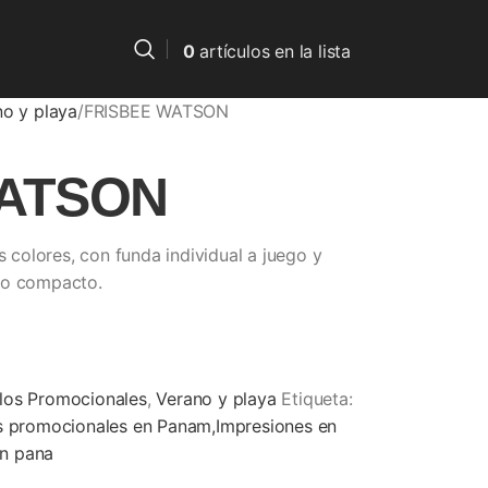
0
artículos
en la lista
no y playa
FRISBEE WATSON
WATSON
s colores, con funda individual a juego y
ño compacto.
ulos Promocionales
,
Verano y playa
Etiqueta:
os promocionales en Panam,Impresiones en
en pana