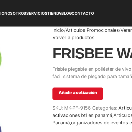
CIO
NOSOTROS
SERVICIOS
TIENDA
BLOG
CONTACTO
Inicio
Articulos Promocionales
Vera
Volver a productos
FRISBEE 
Frisbie plegable en poliéster de vivo
fácil sistema de plegado para tama
Añadir a cotización
SKU:
MK-PF-9156
Categorías:
Artic
activaciones btl en panamá,Articul
Panamá,organizadores de eventos 