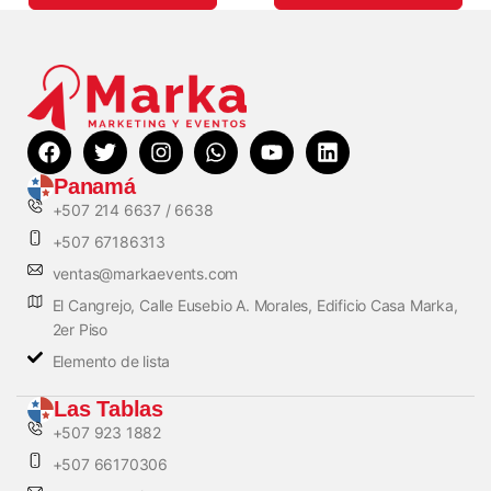
Panamá
+507 214 6637 / 6638
+507 67186313
ventas@markaevents.com
El Cangrejo, Calle Eusebio A. Morales, Edificio Casa Marka,
2er Piso
Elemento de lista
Las Tablas
+507 923 1882
+507 66170306