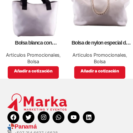
Bolsa blanca con
Bolsa de nylon especial de
correa,como artículos
lona blanca, personalizables
promocionales
con impresión full color.
Articulos Promocionales
,
Articulos Promocionales
,
Bolsa
Bolsa
Añadir a cotización
Añadir a cotización
Panamá
+507 214 6637 / 6638