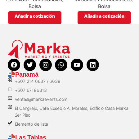
Bolsa
Bolsa
Añadir a cotización
Añadir a cotización
Panamá
+507 214 6637 / 6638
+507 67186313
ventas@markaevents.com
El Cangrejo, Calle Eusebio A. Morales, Edificio Casa Marka,
2er Piso
Elemento de lista
Las Tablas