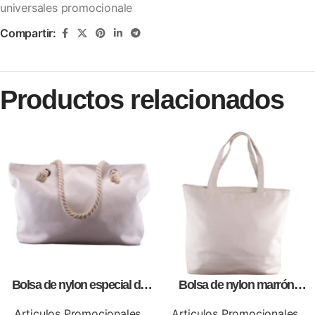
universales promocionale
Compartir:
Productos relacionados
Bolsa de nylon especial de
Bolsa de nylon marrón
lona blanca, personalizables
especial, para impresión full
con impresión full color.
color
Articulos Promocionales
,
Articulos Promocionales
,