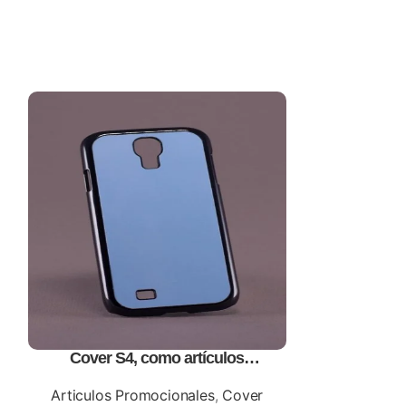
Cover S4, como artículos
Mouse pad
promocionales
impres
Articulos Promocionales
,
Cover
Articulos Pro