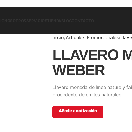
CIO
NOSOTROS
SERVICIOS
TIENDA
BLOG
CONTACTO
Inicio
Articulos Promocionales
Llave
LLAVERO 
WEBER
Llavero moneda de línea nature y f
procedente de cortes naturales.
Añadir a cotización