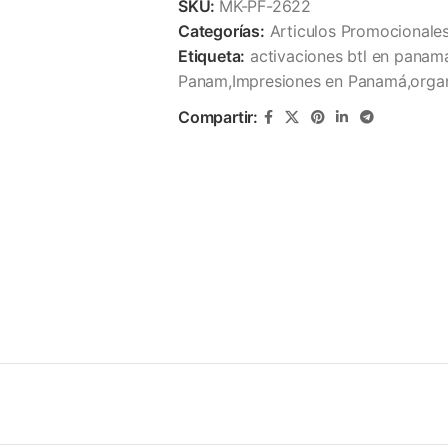
SKU:
MK-PF-2622
Categorías:
Articulos Promocionale
Etiqueta:
activaciones btl en panam
Panam,Impresiones en Panamá,organ
Compartir: