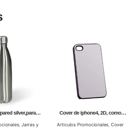
s
pared silver,para
Cover de iphone4, 2D, como
n full color
artículos promocionales.
ocionales
,
Jarras y
Articulos Promocionales
,
Cover