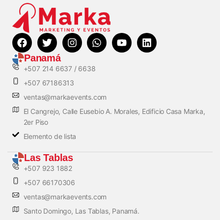
Panamá
+507 214 6637 / 6638
+507 67186313
ventas@markaevents.com
El Cangrejo, Calle Eusebio A. Morales, Edificio Casa Marka,
2er Piso
Elemento de lista
Las Tablas
+507 923 1882
+507 66170306
ventas@markaevents.com
Santo Domingo, Las Tablas, Panamá.