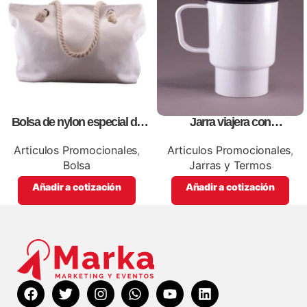
Bolsa de nylon especial de
Jarra viajera con
lona blanca, personalizables
tapa,personalizables, con
con impresión full color.
impresion full color
Articulos Promocionales
,
Articulos Promocionales
,
Bolsa
Jarras y Termos
Añadir a cotización
Añadir a cotización