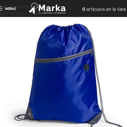
Skip to navigation
MENÚ
0
artículos
en la lista
Skip to main content