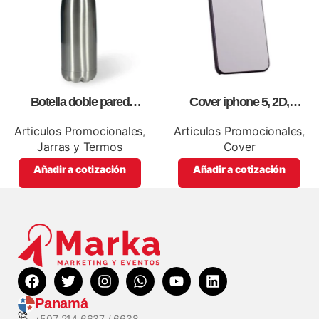
Botella doble pared
Cover iphone 5, 2D,
silver,para impresión full color
personalizados, full color.
Articulos Promocionales
,
Articulos Promocionales
,
Jarras y Termos
Cover
Añadir a cotización
Añadir a cotización
Panamá
+507 214 6637 / 6638