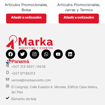
promocionales
promocionales
Articulos Promocionales
,
Articulos Promocionales
,
Bolsa
Jarras y Termos
Añadir a cotización
Añadir a cotización
Panamá
+507 214 6637 / 6638
+507 67186313
ventas@markaevents.com
El Cangrejo, Calle Eusebio A. Morales, Edificio Casa Marka,
2er Piso
Elemento de lista