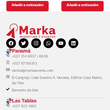
Añadir a cotización
Añadir a cotización
Panamá
+507 214 6637 / 6638
+507 67186313
ventas@markaevents.com
El Cangrejo, Calle Eusebio A. Morales, Edificio Casa Marka,
2er Piso
Elemento de lista
Las Tablas
+507 923 1882