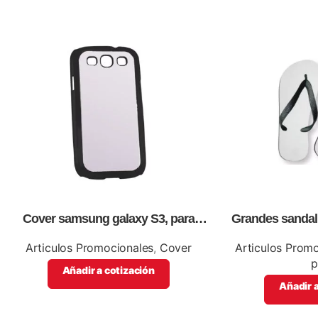
Cover samsung galaxy S3, para
Grandes sandal
sublimación, impresión full color
con tablero, p
logos o informa
Articulos Promocionales
,
Cover
Articulos Prom
p
Añadir a cotización
Añadir a