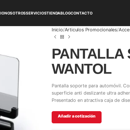
CIO
NOSOTROS
SERVICIOS
TIENDA
BLOG
CONTACTO
Inicio
Articulos Promocionales
Acce
PANTALLA
WANTOL
Pantalla soporte para automóvil. Co
superficie anti deslizante ultra adh
Presentado en atractiva caja de dise
Añadir a cotización