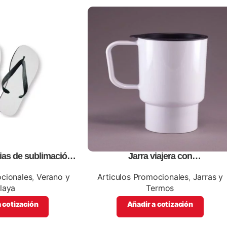
ias de sublimación
Jarra viajera con
ersonalizables con
tapa,personalizables, con impresio
ción de tu empresa
full color
ocionales
,
Verano y
Articulos Promocionales
,
Jarras y
laya
Termos
 cotización
Añadir a cotización