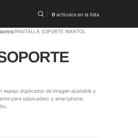
0
artículos
en la lista
sorios
PANTALLA SOPORTE WANTOL
 SOPORTE
n espejo duplicador de imagen ajustable y
erente para salpicadero y smartphone.
ño.