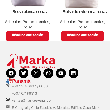
Bolsa blanca con
Bolsa de nylon marrón
correa,como artículos
especial, para impresión full
promocionales
color
Articulos Promocionales
,
Articulos Promocionales
,
Bolsa
Bolsa
Añadir a cotización
Añadir a cotización
Panamá
+507 214 6637 / 6638
+507 67186313
ventas@markaevents.com
El Cangrejo, Calle Eusebio A. Morales, Edificio Casa Marka,