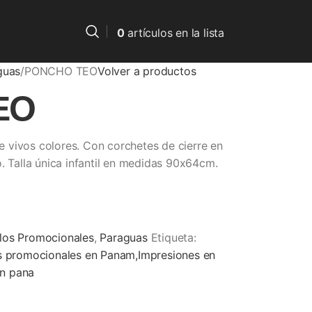
0
artículos
en la lista
guas
PONCHO TEO
Volver a productos
EO
 vivos colores. Con corchetes de cierre en
. Talla única infantil en medidas 90x64cm.
ulos Promocionales
,
Paraguas
Etiqueta:
os promocionales en Panam,Impresiones en
en pana