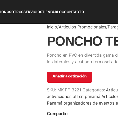
CIO
NOSOTROS
SERVICIOS
TIENDA
BLOG
CONTACTO
Inicio
Articulos Promocionales
Para
PONCHO T
Poncho en PVC en divertida gama de
los laterales y acabado termosellado
Añadir a cotización
SKU:
MK-PF-3221
Categorías:
Artic
activaciones btl en panamá,Articul
Panamá,organizadores de eventos 
Compartir: