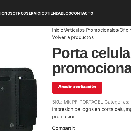
CIO
NOSOTROS
SERVICIOS
TIENDA
BLOG
CONTACTO
Inicio
Articulos Promocionales
Ofici
Volver a productos
Porta celula
promociona
Añadir a cotización
SKU:
MK-PF-PORTACEL
Categorías:
Impresion de logos en porta celu,Imp
promocion
Compartir: