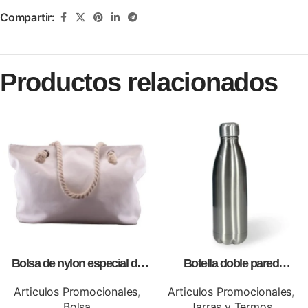
Compartir:
Productos relacionados
Bolsa de nylon especial de
Botella doble pared
lona blanca, personalizables
silver,para impresión full color
con impresión full color.
Articulos Promocionales
,
Articulos Promocionales
,
Bolsa
Jarras y Termos