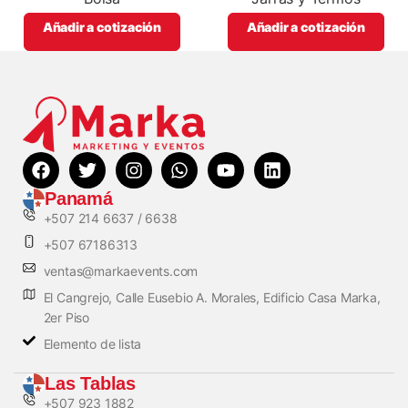
Añadir a cotización
Añadir a cotización
Panamá
+507 214 6637 / 6638
+507 67186313
ventas@markaevents.com
El Cangrejo, Calle Eusebio A. Morales, Edificio Casa Marka,
2er Piso
Elemento de lista
Las Tablas
+507 923 1882