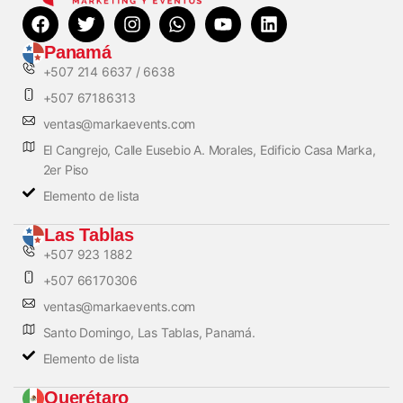
Panamá
+507 214 6637 / 6638
+507 67186313
ventas@markaevents.com
El Cangrejo, Calle Eusebio A. Morales, Edificio Casa Marka,
2er Piso
Elemento de lista
Las Tablas
+507 923 1882
+507 66170306
ventas@markaevents.com
Santo Domingo, Las Tablas, Panamá.
Elemento de lista
Querétaro