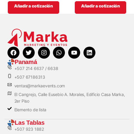
Añadir a cotización
Añadir a cotización
Panamá
+507 214 6637 / 6638
+507 67186313
ventas@markaevents.com
El Cangrejo, Calle Eusebio A. Morales, Edificio Casa Marka,
2er Piso
Elemento de lista
Las Tablas
+507 923 1882