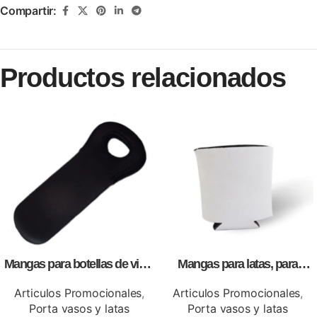
Compartir:
Productos relacionados
Mangas para botellas de vino,
Mangas para latas, para
personalizables con
personalizar con logo ó
impresión full color.
información de tu empresa
Articulos Promocionales
,
Articulos Promocionales
,
Porta vasos y latas
Porta vasos y latas