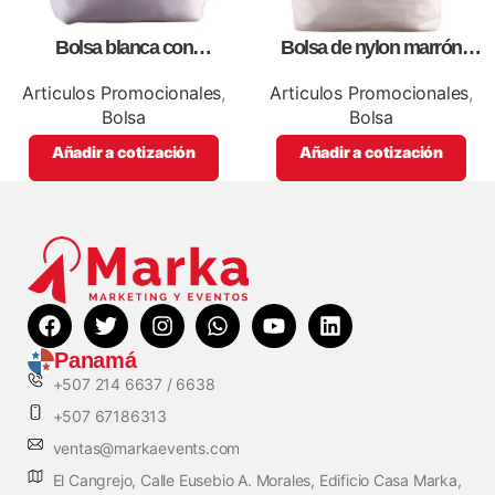
Bolsa blanca con
Bolsa de nylon marrón
correa,como artículos
especial, para impresión full
promocionales
color
Articulos Promocionales
,
Articulos Promocionales
,
Bolsa
Bolsa
Añadir a cotización
Añadir a cotización
Panamá
+507 214 6637 / 6638
+507 67186313
ventas@markaevents.com
El Cangrejo, Calle Eusebio A. Morales, Edificio Casa Marka,