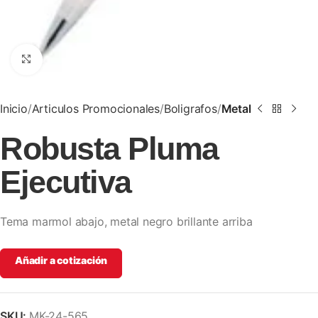
Clic para ampliar
Inicio
Articulos Promocionales
Boligrafos
Metal
Robusta Pluma
Ejecutiva
Tema marmol abajo, metal negro brillante arriba
Añadir a cotización
SKU:
MK-24-565