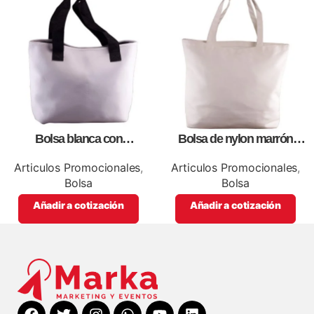
Bolsa blanca con
Bolsa de nylon marrón
correa,como artículos
especial, para impresión full
promocionales
color
Articulos Promocionales
,
Articulos Promocionales
,
Bolsa
Bolsa
Añadir a cotización
Añadir a cotización