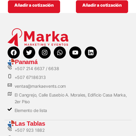
Añadir a cotización
Añadir a cotización
Panamá
+507 214 6637 / 6638
+507 67186313
ventas@markaevents.com
El Cangrejo, Calle Eusebio A. Morales, Edificio Casa Marka,
2er Piso
Elemento de lista
Las Tablas
+507 923 1882