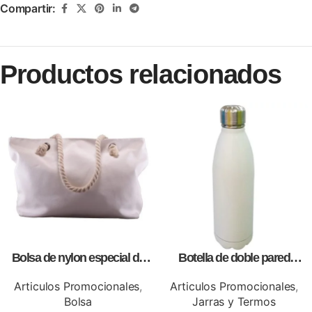
Compartir:
Productos relacionados
Bolsa de nylon especial de
Botella de doble pared
lona blanca, personalizables
blanca,como articulos
con impresión full color.
promocionales
Articulos Promocionales
,
Articulos Promocionales
,
Bolsa
Jarras y Termos