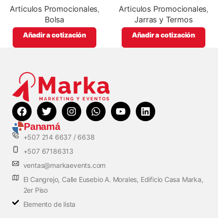
con impresión full color.
Articulos Promocionales
,
Articulos Promocionales
,
Bolsa
Jarras y Termos
Añadir a cotización
Añadir a cotización
Panamá
+507 214 6637 / 6638
+507 67186313
ventas@markaevents.com
El Cangrejo, Calle Eusebio A. Morales, Edificio Casa Marka,
2er Piso
Elemento de lista