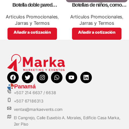
Botella doble pared
Botellas de niños, como
silver,para impresión full color
artículos promocionales
Articulos Promocionales
,
Articulos Promocionales
,
Jarras y Termos
Jarras y Termos
Añadir a cotización
Añadir a cotización
Panamá
+507 214 6637 / 6638
+507 67186313
ventas@markaevents.com
El Cangrejo, Calle Eusebio A. Morales, Edificio Casa Marka,
2er Piso