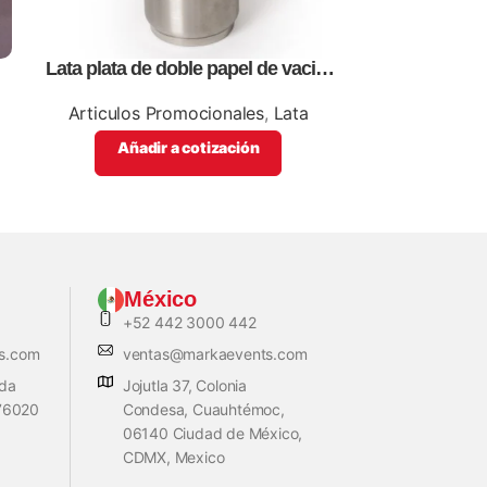
Lata plata de doble papel de vació,
Rompecabe
para sublimación, impresión full
personaliza
color
Articulos Promocionales
,
Lata
Articul
Ro
Añadir a cotización
Añadi
México
+52 442 3000 442
s.com
ventas@markaevents.com
ada
Jojutla 37, Colonia
 76020
Condesa, Cuauhtémoc,
06140 Ciudad de México,
CDMX, Mexico