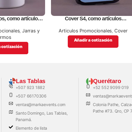
os, como artículos
Cover S4, como artículos
cionales
promocionales
ocionales
,
Jarras y
Articulos Promocionales
,
Cover
ermos
Añadir a cotización
 cotización
Las Tablas
Querétaro
+507 923 1882
+52 552 9099 019
+507 66170306
ventas@markaevent
ventas@markaevents.com
Colonia Pathe, Calz
Pathe #73. Qro, CP
Santo Domingo, Las Tablas,
Panamá.
Elemento de lista