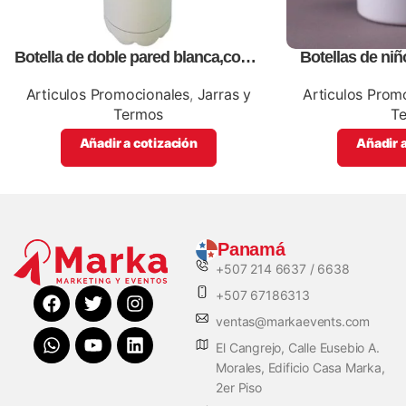
Botella de doble pared blanca,como
Botellas de niñ
articulos promocionales
promo
Articulos Promocionales
,
Jarras y
Articulos Prom
Termos
T
Añadir a cotización
Añadir a
Panamá
+507 214 6637 / 6638
+507 67186313
ventas@markaevents.com
El Cangrejo, Calle Eusebio A.
Morales, Edificio Casa Marka,
2er Piso