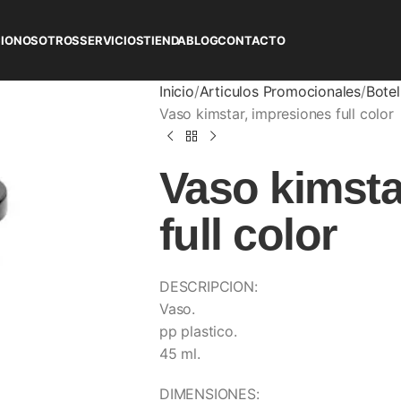
CIO
NOSOTROS
SERVICIOS
TIENDA
BLOG
CONTACTO
Inicio
Articulos Promocionales
Botel
Vaso kimstar, impresiones full color
Vaso kimsta
full color
DESCRIPCION:
Vaso.
pp plastico.
45 ml.
DIMENSIONES: