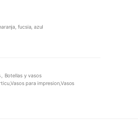
naranja, fucsia, azul
s
,
Botellas y vasos
articu,Vasos para impresion,Vasos