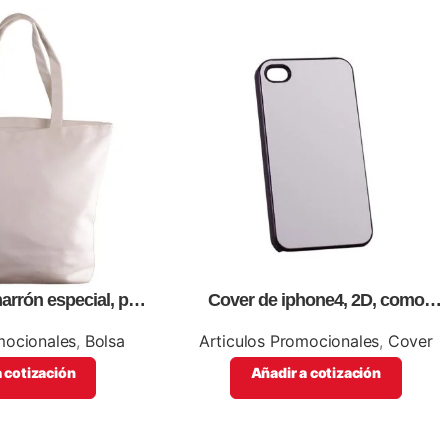
arrón especial, para
Cover de iphone4, 2D, como
n full color
artículos promocionales.
mocionales
,
Bolsa
Articulos Promocionales
,
Cover
 cotización
Añadir a cotización