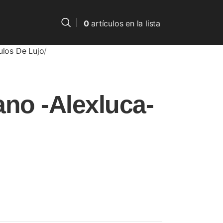
0
artículos
en la lista
ulos De Lujo
ano -Alexluca-