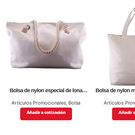
Bolsa de nylon especial de lona
Bolsa de nylon m
blanca, personalizables con
impresió
impresión full color.
Articulos Promocionales
,
Bolsa
Articulos Pro
Añadir a cotización
Añadir a