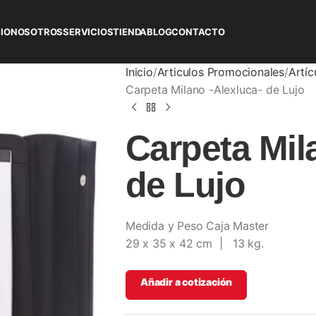
CIO
NOSOTROS
SERVICIOS
TIENDA
BLOG
CONTACTO
Inicio
Articulos Promocionales
Artíc
Carpeta Milano -Alexluca- de Lujo
Carpeta Mil
de Lujo
Medida y Peso Caja Master
29 x 35 x 42 cm | 13 kg.
Añadir a cotización