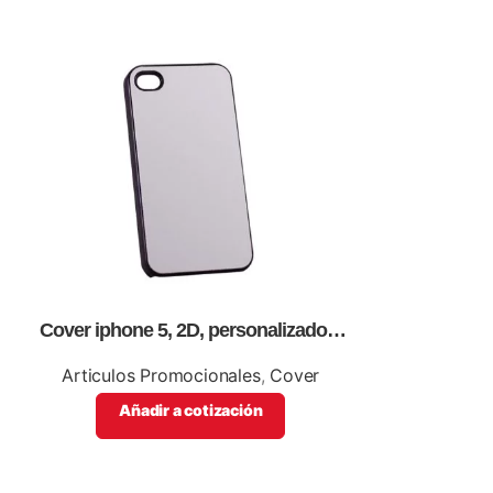
Cover iphone 5, 2D, personalizados,
Cover S4
full color.
pro
Articulos Promocionales
,
Cover
Articulos 
Añadir a cotización
Añadi