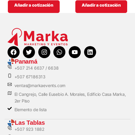
Añadir a cotización
Añadir a cotización
Panamá
+507 214 6637 / 6638
+507 67186313
ventas@markaevents.com
El Cangrejo, Calle Eusebio A. Morales, Edificio Casa Marka,
2er Piso
Elemento de lista
Las Tablas
+507 923 1882