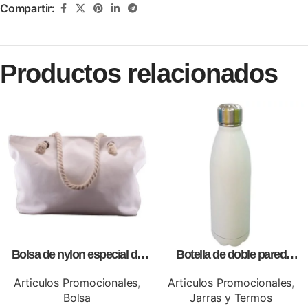
Compartir:
Productos relacionados
Bolsa de nylon especial de
Botella de doble pared
lona blanca, personalizables
blanca,como articulos
con impresión full color.
promocionales
Articulos Promocionales
,
Articulos Promocionales
,
Bolsa
Jarras y Termos